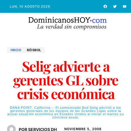
LUN, 10 AGOSTO 2026
INICIO
BÉISBOL
Selig advierte a
gerentes GL sobre
crisis económica
DANA POINT, California -- El comisionado Bud Selig advirtió a los
gerentes generales de los equipos de las Grandes Ligas sobre la
actual situación económica en Estados Unidos al iniciar el martes su
cónclave anual.
POR SERVICIOS DH
NOVIEMBRE 5, 2008