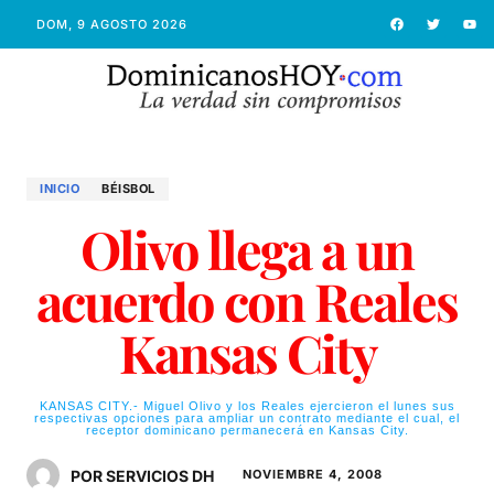
DOM, 9 AGOSTO 2026
INICIO
BÉISBOL
Olivo llega a un
acuerdo con Reales
Kansas City
KANSAS CITY.- Miguel Olivo y los Reales ejercieron el lunes sus
respectivas opciones para ampliar un contrato mediante el cual, el
receptor dominicano permanecerá en Kansas City.
POR SERVICIOS DH
NOVIEMBRE 4, 2008